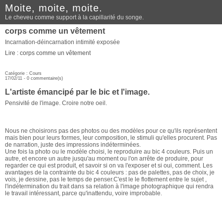
Moite, moite, moite.
Le cheveu comme support à la capillarité du songe.
corps comme un vêtement
Incarnation-déincarnation intimité exposée
Lire : corps comme un vêtement
Catégorie :
Cours
17/02/11 -
0 commentaire(s)
L'artiste émancipé par le bic et l'image.
Pensivité de l'image. Croire notre oeil.
Nous ne choisirons pas des photos ou des modèles pour ce qu'ils représentent
mais bien pour leurs formes, leur composition, le stimuli qu'elles procurent. Pas
de narration, juste des impressions indéterminées.
Une fois la photo ou le modèle choisi, le reproduire au bic 4 couleurs. Puis un
autre, et encore un autre jusqu'au moment ou l'on arrête de produire, pour
regarder ce qui est produit, et savoir si on va l'exposer et si oui, comment. Les
avantages de la contrainte du bic 4 couleurs : pas de palettes, pas de choix, je
vois, je dessine, pas le temps de penser.C'est le le flottement entre le sujet ,
l'indétermination du trait dans sa relation à l'image photographique qui rendra
le travail intéressant, parce qu'inattendu, voire improbable.