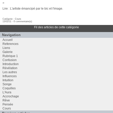
>
Lire : L'artiste émancipé par le bic et l'image.
Catégorie :
Cours
13/02/11 -
0 commentaire(s)
Fil des articles de cette catégorie
Navigation
Accueil
References
Liens
Galerie
Rubrique 1
Confusion
Introduction
Révélation
Les autres
Influences
Intuition
Songe
Coquilles
L'Aura
Accrochage
Rêve
Pensée
Cours